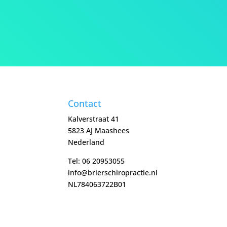
Contact
Kalverstraat 41
5823 AJ Maashees
Nederland
Tel:
06 20953055
info@brierschiropractie.nl
NL784063722B01