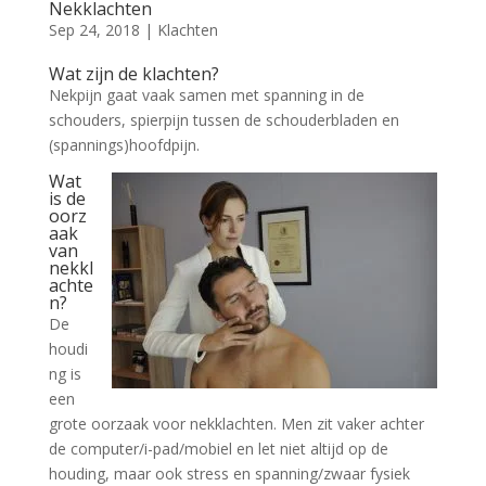
Nekklachten
Sep 24, 2018
|
Klachten
Wat zijn de klachten?
Nekpijn gaat vaak samen met spanning in de
schouders, spierpijn tussen de schouderbladen en
(spannings)hoofdpijn.
Wat
is de
oorz
aak
van
nekkl
achte
n?
De
houdi
ng is
een
grote oorzaak voor nekklachten. Men zit vaker achter
de computer/i-pad/mobiel en let niet altijd op de
houding, maar ook stress en spanning/zwaar fysiek