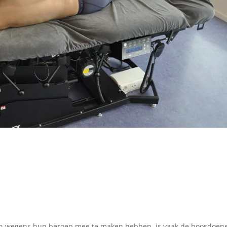
en wegens hun beroep mee te maken hebben, is vaak de boosdoen