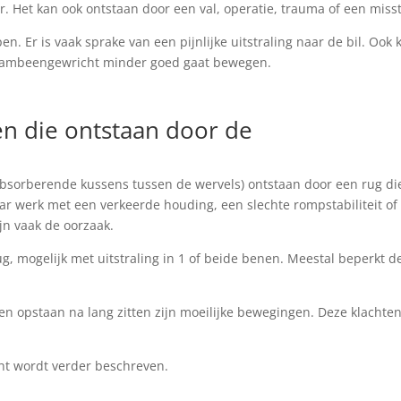
r. Het kan ook ontstaan door een val, operatie, trauma of een miss
n. Er is vaak sprake van een pijnlijke uitstraling naar de bil. Ook 
chaambeengewricht minder goed gaat bewegen.
en die ontstaan door de
absorberende kussens tussen de wervels) ontstaan door een rug die
ar werk met een verkeerde houding, een slechte rompstabiliteit of
n vaak de oorzaak.
ug, mogelijk met uitstraling in 1 of beide benen. Meestal beperkt d
en opstaan na lang zitten zijn moeilijke bewegingen. Deze klachte
cht wordt verder beschreven.